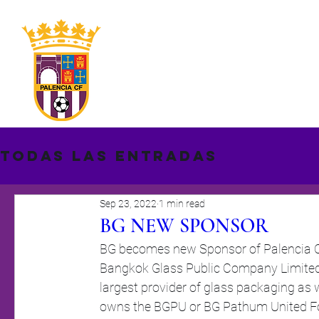
INICIO
ORGANIGRAMA
HISTORIA
ACTUA
Todas las entradas
Sep 23, 2022
1 min read
BG NEW SPONSOR
BG becomes new Sponsor of Palencia 
Bangkok Glass Public Company Limited 
largest provider of glass packaging as w
owns the BGPU or BG Pathum United Foot