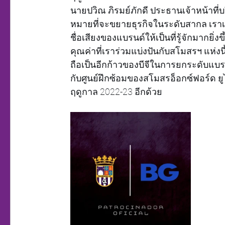
นายปวิณ ภิรมย์ภักดี ประธานเจ้าหน้าที่บ
หมายที่จะขยายธุรกิจในระดับสากล เราเช
ชื่อเสียงของแบรนด์ให้เป็นที่รู้จักมากยิ่
คุณค่าที่เราร่วมแบ่งปันกับสโมสรฯ แห่งนี้
ถือเป็นอีกก้าวของบีจีในการยกระดับแบรนด์
กับศูนย์ฝึกซ้อมของสโมสรอ็อกซ์ฟอร์ด ยู
ฤดูกาล 2022-23 อีกด้วย